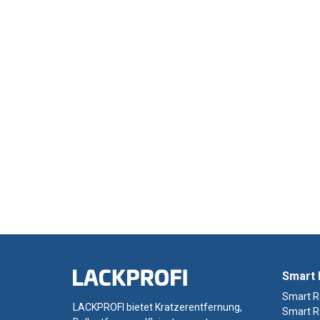
Smart 
Smart R
LACKPROFI bietet Kratzerentfernung,
Smart R