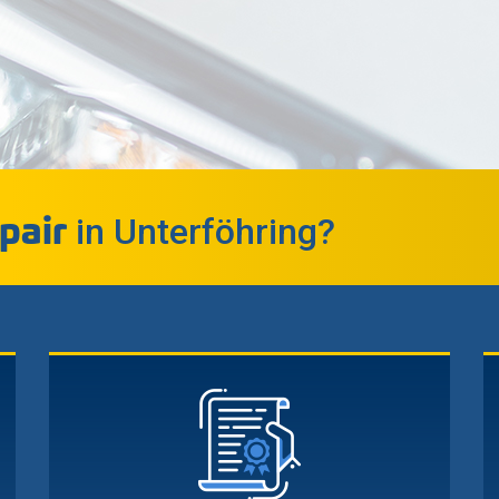
pair
in Unterföhring?