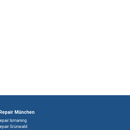
Repair München
epair Ismaning
epair Grünwald