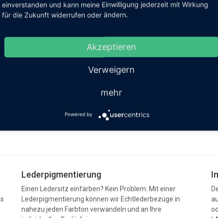
einverstanden und kann meine Einwilligung jederzeit mit Wirkung
für die Zukunft widerrufen oder ändern.
Akzeptieren
Felgenreparatur
Verweigern
L
Haben Sie Ihre Felgen beschädigt? Kratzer und optische
Be
mehr
Mängel korrigieren wir mit unserer bewährten Methode
är
für Leichtmetallfelgen.
Ku
Powered by
H
Felgenraparatur anfragen
K
Lederpigmentierung
I
Einen Ledersitz einfärben? Kein Problem. Mit einer
De
as
Lederpigmentierung können wir Echtlederbezüge in
au
nahezu jeden Farbton verwandeln und an Ihre
od