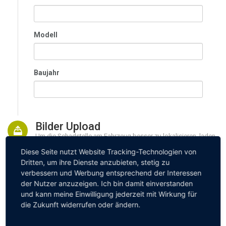
Modell
Baujahr
Bilder Upload
Um die Schadstelle am Fahrzeug besser zu lokalisieren, laden
Sie bitte Bilder Ihres Schadens wie nachfolgend beschrieben
hoch.
Diese Seite nutzt Website Tracking-Technologien von
Bitte 1x Nahaufnahme und 1x Aufnahme mit Peripherie
Dritten, um ihre Dienste anzubieten, stetig zu
pro Schaden.
verbessern und Werbung entsprechend der Interessen
Bei Felgenschaden bitte 1x auch komplettes Rad.
der Nutzer anzuzeigen. Ich bin damit einverstanden
und kann meine Einwilligung jederzeit mit Wirkung für
die Zukunft widerrufen oder ändern.