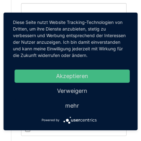
Modell
Diese Seite nutzt Website Tracking-Technologien von
Dritten, um ihre Dienste anzubieten, stetig zu
verbessern und Werbung entsprechend der Interessen
der Nutzer anzuzeigen. Ich bin damit einverstanden
Baujahr
und kann meine Einwilligung jederzeit mit Wirkung für
die Zukunft widerrufen oder ändern.
Akzeptieren
Bilder Upload
Um die Schadstelle am Fahrzeug besser zu lokalisieren, laden
Sie bitte Bilder Ihres Schadens wie nachfolgend beschrieben
Verweigern
hoch.
Bitte 1x Nahaufnahme und 1x Aufnahme mit Peripherie
mehr
pro Schaden.
Bei Felgenschaden bitte 1x auch komplettes Rad.
Powered by